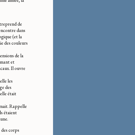
mme aimée, la
ntreprend de
rencontre dans
gique (et la
ie des couleurs
ensions de la
imant et
caux. Il ouvre
elle les
age des
elle était
aimait. Rappelle
ls étaient
mune.
 des corps