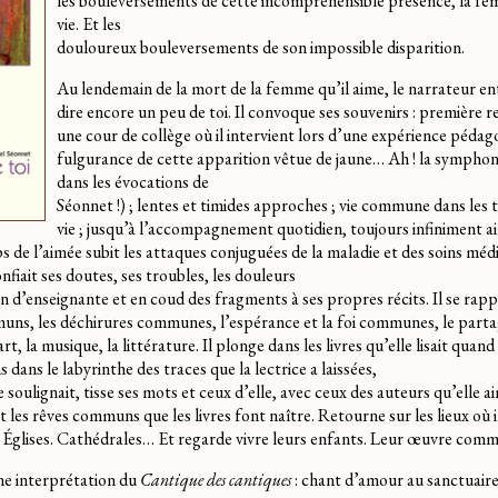
les bouleversements de cette incompréhensible présence, la fe
vie. Et les
douloureux bouleversements de son impossible disparition.
Au lendemain de la mort de la femme qu’il aime, le narrateur e
dire encore un peu de toi. Il convoque ses souvenirs : première 
une cour de collège où il intervient lors d’une expérience pédago
fulgurance de cette apparition vêtue de jaune… Ah ! la symphon
dans les évocations de
Séonnet !) ; lentes et timides approches ; vie commune dans les t
vie ; jusqu’à l’accompagnement quotidien, toujours infiniment a
ps de l’aimée subit les attaques conjuguées de la maladie et des soins médi
nfiait ses doutes, ses troubles, les douleurs
ion d’enseignante et en coud des fragments à ses propres récits. Il se rapp
muns, les déchirures communes, l’espérance et la foi communes, le part
, la musique, la littérature. Il plonge dans les livres qu’elle lisait quand 
s dans le labyrinthe des traces que la lectrice a laissées,
e soulignait, tisse ses mots et ceux d’elle, avec ceux des auteurs qu’elle 
les rêves communs que les livres font naître. Retourne sur les lieux où i
. Églises. Cathédrales… Et regarde vivre leurs enfants. Leur œuvre com
ne interprétation du
Cantique des cantiques
: chant d’amour au sanctuaire