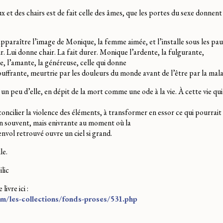
x et des chairs est de fait celle des âmes, que les portes du sexe donnent
apparaître l’image de Monique, la femme aimée, et l’installe sous les pau
r. Lui donne chair. La fait durer. Monique l’ardente, la fulgurante,
e, l’amante, la généreuse, celle qui donne
souffrante, meurtrie par les douleurs du monde avant de l’être par la mala
un peu d’elle, en dépit de la mort comme une ode à la vie. À cette vie qui
concilier la violence des éléments, à transformer en essor ce qui pourrait 
en souvent, mais enivrante au moment où la
envol retrouvé ouvre un ciel si grand.
le.
ilic
ivre ici :
m/les-collections/fonds-proses/531.php