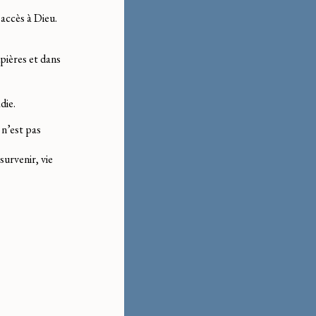
 accès à Dieu.
pières et dans
die.
 n’est pas
survenir, vie