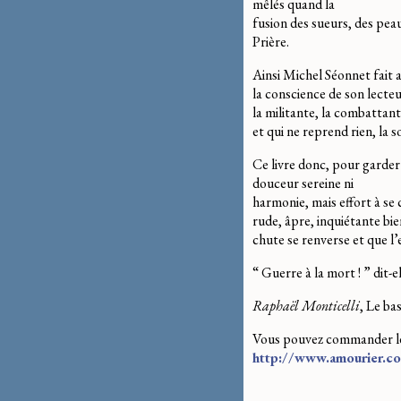
mêlés quand la
fusion des sueurs, des peau
Prière.
Ainsi Michel Séonnet fait 
la conscience de son lecteu
la militante, la combattant
et qui ne reprend rien, la 
Ce livre donc, pour garder 
douceur sereine ni
harmonie, mais effort à se 
rude, âpre, inquiétante bi
chute se renverse et que l’
“ Guerre à la mort ! ” dit-el
Raphaël Monticelli
, Le bas
Vous pouvez commander le l
http://www.amourier.co