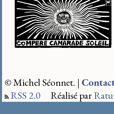
© Michel Séonnet. |
Contac
RSS 2.0
Réalisé par
Ratu