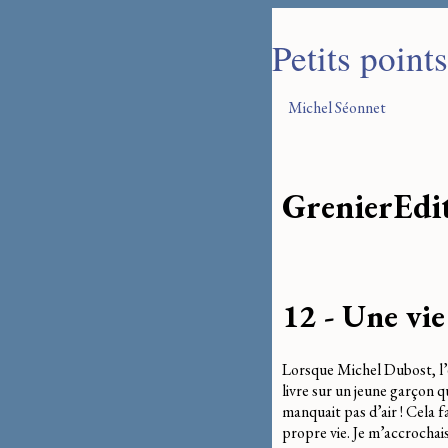
Petits point
Michel Séonnet
Grenier
Edi
12 - Une vie
Lorsque Michel Dubost, l’é
livre sur un jeune garçon q
manquait pas d’air ! Cela f
propre vie. Je m’accrochais