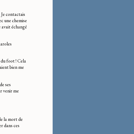
. Je contactais
vec une chemise
e avait échangé
paroles
 du foot ! Cela
aient bien me
de ses
r venir me
de la mort de
ser dans ces