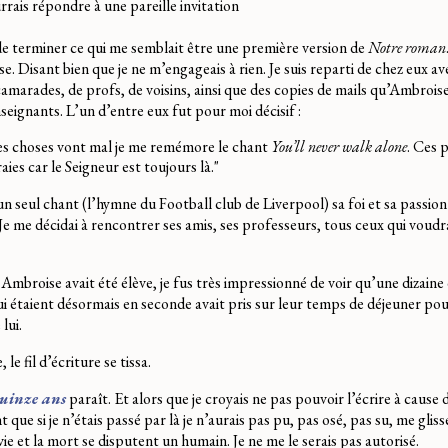
rais répondre à une pareille invitation
e terminer ce qui me semblait être une première version de
Notre roman
e. Disant bien que je ne m’engageais à rien. Je suis reparti de chez eux a
amarades, de profs, de voisins, ainsi que des copies de mails qu’Ambrois
eignants. L’un d’entre eux fut pour moi décisif :
les choses vont mal je me remémore le chant
You’ll never walk alone
. Ces 
ies car le Seigneur est toujours là."
un seul chant (l’hymne du Football club de Liverpool) sa foi et sa passion
Je me décidai à rencontrer ses amis, ses professeurs, tous ceux qui voudr
Ambroise avait été élève, je fus très impressionné de voir qu’une dizaine 
 étaient désormais en seconde avait pris sur leur temps de déjeuner pou
lui.
e fil d’écriture se tissa.
quinze ans
paraît. Et alors que je croyais ne pas pouvoir l’écrire à cause 
que si je n’étais passé par là je n’aurais pas pu, pas osé, pas su, me glis
vie et la mort se disputent un humain. Je ne me le serais pas autorisé.