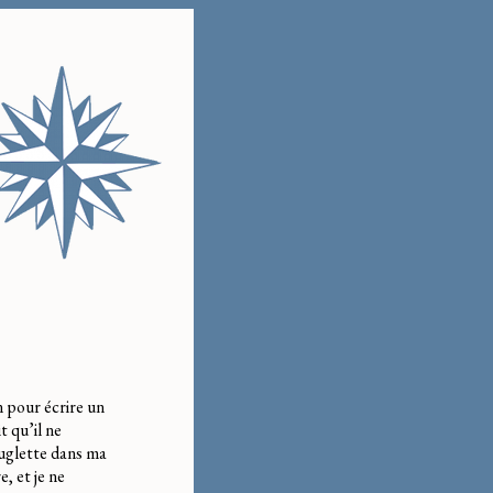
n pour écrire un
t qu’il ne
euglette dans ma
, et je ne